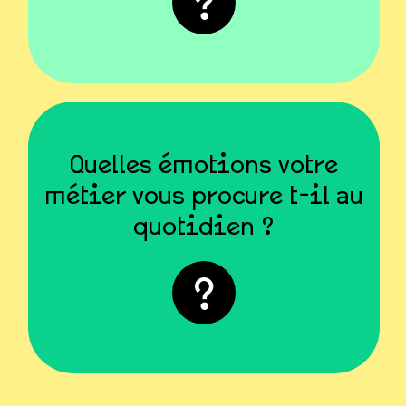
Zhara
Quelles émotions votre
« La joie de voir les enfants
métier vous procure t-il au
s’épanouir au sein de
quotidien ?
l’établissement. »
Élise