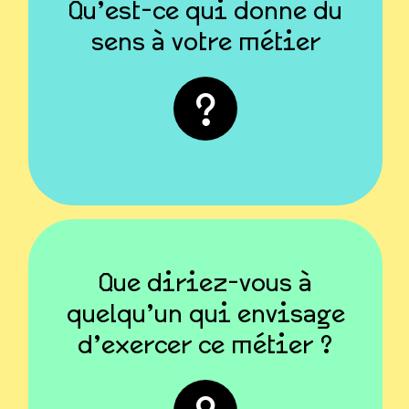
Alba
Qu’est-ce qui donne du
sens à votre métier
sentir utile. »
enfants accueillis, me
dans le développement des
« Avoir un rôle essentiel
« C’est très gratifiant de
Que diriez-vous à
savoir que l’on participe
quelqu’un qui envisage
activement à l’éveil d’un
d’exercer ce métier ?
enfant, à son apprentissage
et à son épanouissement. »