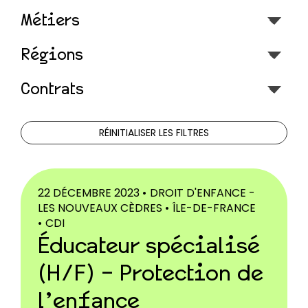
Métiers
Sélectionnez le contenu
Régions
Sélectionnez le contenu
Contrats
Sélectionnez le contenu
RÉINITIALISER LES FILTRES
22 DÉCEMBRE 2023 •
DROIT D'ENFANCE -
LES NOUVEAUX CÈDRES •
ÎLE-DE-FRANCE
•
CDI
Éducateur spécialisé
(H/F) – Protection de
l’enfance